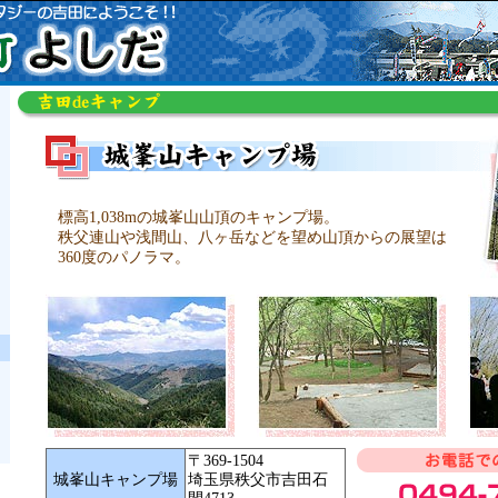
標高1,038mの城峯山山頂のキャンプ場。
秩父連山や浅間山、八ヶ岳などを望め山頂からの展望は
360度のパノラマ。
〒369-1504
城峯山キャンプ場
埼玉県秩父市吉田石