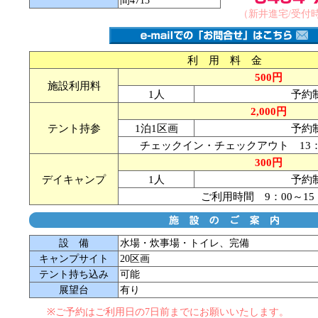
間4713
（新井進宅/受付時間
利 用 料 金
500円
施設利用料
1人
予約
2,000円
テント持参
1泊1区画
予約
チェックイン・チェックアウト 13：0
300円
デイキャンプ
1人
予約
ご利用時間 9：00～15
設 備
水場・炊事場・トイレ、完備
キャンプサイト
20区画
テント持ち込み
可能
展望台
有り
※
ご予約はご利用日の7日前までにお願いいたします。